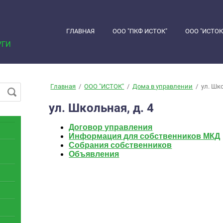
ГЛАВНАЯ
ООО "ПКФ ИСТОК"
ООО "ИСТОК
УГИ
Главная
/
ООО "ИСТОК"
/
Дома в управлении
/
ул. Шко
ул. Школьная, д. 4
Договор управления
Информация для собственников МКД
Собрания собственников
Объявления