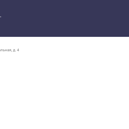
"
льная, д. 4